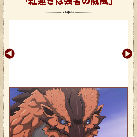
『
紅蓮
きは
強者
の威風』
あらすじ
グレンナイリとの決戦が始まる――！ 鉱人たちの援護射
撃を受けながら、グレンナイリと対峙するセラフィーナと
ヴェーオル。二人は銀晶華と雷声によって“炎の吐息”を