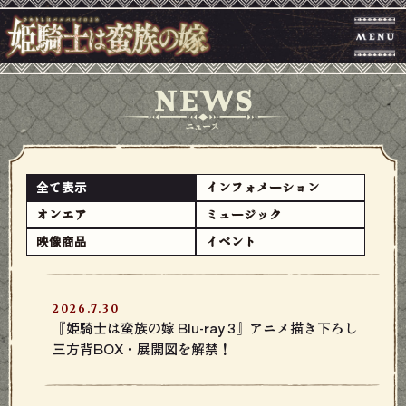
全て表示
インフォメーション
オンエア
ミュージック
映像商品
イベント
2026.7.30
『姫騎士は蛮族の嫁 Blu-ray 3』アニメ描き下ろし
三方背BOX・展開図を解禁！