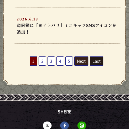
2026.6.18
竜図鑑に「ヨイトバリ」ミニキャラSNSアイコンを
追加！
1
2
3
4
5
Next
Last
SHERE